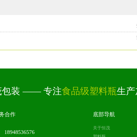
包装 —— 专注
食品级塑料瓶
生产
 务合作
底部导航
关于恒茂
18948536576
塑料瓶