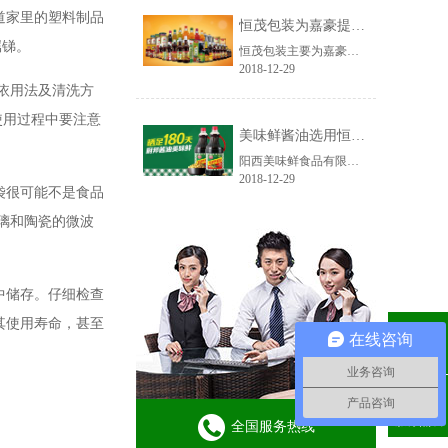
道家里的塑料制品
恒茂包装为嘉豪提供PET胶罐
属锑。
恒茂包装主要为嘉豪提供酱油和辣鲜露的PET胶罐。广东嘉豪食品有限公司是一家集研发、生产、销售为一体的调味品企业，拥有“劲霸”“嘉豪”“詹王”“金蝉”“三番”五个品牌，品类有鸡汁、青芥辣酱、果汁、汤皇、鸡粉、辣鲜露、辣椒酱等60多种，销售网络遍布全国。
2018-12-29
依用法及清洗方
使用过程中要注意
美味鲜酱油选用恒茂pet酱油瓶
阳西美味鲜食品有限公司使用恒茂酱油瓶作为酱油产品的包装容器。美味鲜食品是一家生产调味品的现代化大型高新技术企业，是我国调味品行业的主要品牌企业之一。年产调味品可达50万吨，产品涵盖酱油、鸡粉（精）、酱类、蚝油、醋类、腐乳、料酒、味精、汁类、食用油、罐头共11个大类，100多个品种，300多种规格。
2018-12-29
袋很可能不是食品
璃和陶瓷的微波
中储存。仔细检查
其使用寿命，甚至
在线咨询
QQ咨询
业务咨询
产品咨询
服务热线
全国服务热线