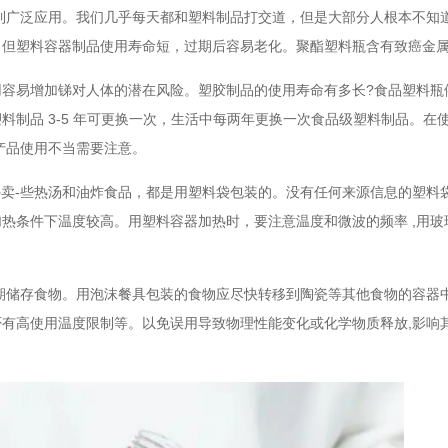
到广泛应用。我们几乎每天都和塑料制品打交道，但是大部分人根本不知
，但塑料容器制品使用寿命短，过期后容易老化。聚酯塑料瓶含有致癌金
用容易增加锑对人体的潜在风险。塑胶制品的使用寿命有多长
?
食品塑料瓶
塑料制品
3-5
年可更换一次，生活中每两年更换一次食品级塑料制品。在
产品使用不当需要注意。
外卖
-
些热汤和油炸食品，都是用塑料袋包装的。没有任何来源信息的塑料
加热条件下温度较高。用塑料容器加热时，要注意温度和微波的频率
,
用玻
期储存食物。用泡沫餐具包装的食物应尽快转移到陶瓷等其他食物的容器
否有高使用温度限制等。以免误用导致物理性能变化或化学物质释放
,
影响